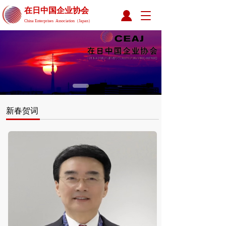
在日中国企业协会 
T
China Enterprises  Association（Japan）
o
g
g
l
e
n
a
v
i
新春贺词
g
a
t
i
o
n