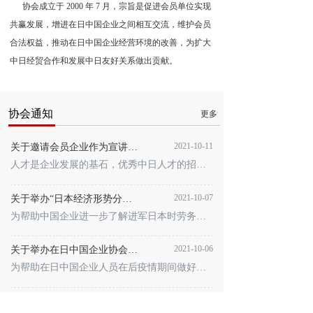
      协会成立于 2000 年 7 月，宗旨是促进会员单位实现
共赢发展，增进在日中国企业之间相互交流，维护会员
合法权益，推动在日中国企业经营环境的改善，为扩大
中日经贸合作和发展中日友好关系做出贡献。 
协会通知
更多
2021-10-11
关于邀请会员企业作为宣讲企业参加“了解中国企业2021”活动的通知
人才是企业发展的基石，优秀中日人才的招聘，更是企业在中日两国经贸活动中实现持续发展的重要基石。 为进一步协助早稻田大学在校生、毕业生提供了解中国企业的机会，日本早稻田大学和中国国际贸易促进委员会驻日本代表处拟于2021年11月26日面向在日中国企业协会及相关华人华侨企业、早稻田大学在校生及毕业生联合举办“中国企業を知る2021（Knowing Chinese Companies 2021）”活动。
2021-10-07
关于举办“日本经济形势分析之企业用工制度解读”线上讲座的通知
为帮助中国企业进一步了解进军日本时劳务人事方面涉及到的中日企业文化差异、日本企业用工制度及在日本如何吸引和雇佣优秀人才等课题，中国国际贸易促进委员会法律事务部于10月8日举办主题为“日本经济形势分析之企业用工制度解读”的线上讲座。
2021-10-06
关于举办在日中国企业协会 “疫情后的新生活形态”直播讲座的通知
为帮助在日中国企业人员在后疫情期间做好预防措施、提高自身免疫力，在日中国企业协会国际医疗健康管理协会特邀昭和大学医学部客座教授二木芳人先生，以“新型コロナウイルス感染症の現状と今後-感染終息までのシナリオは？”为主题进行直播讲座。
2021-06-05
关于举办“把握当前全球经济形势，防范应对海外安全风险”赋能培训的通知