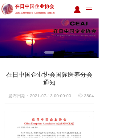
在日中国企业协会 
T
China Enterprises  Association（Japan）
o
g
g
l
e
n
a
v
i
g
在日中国企业协会国际医养分会
a
通知
t
i
发布日期：2021-07-13 00:00:00
3804
o
n