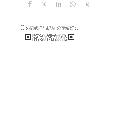
长按或扫码识别 分享给好友
在日中国企业协会事务局联系人
局长：徐晓璐
局长助理：林梦子
TEL：（81）03-3437-7811 
FAX：（81）03-3437-7822 