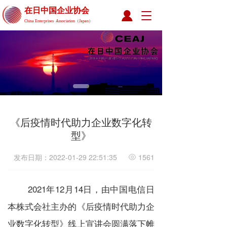
在日中国企业协会 
T
China Enterprises  Association（Japan）
o
g
g
l
e
n
a
v
i
g
《后疫情时代助力企业数字化转
a
型》
t
i
发布日期：2022-01-29 22:51:35
1561
o
n
2021年12月14日，由中国电信日
本株式会社主办的《后疫情时代助力企
业数字化转型》线上宣讲会圆满落下帷