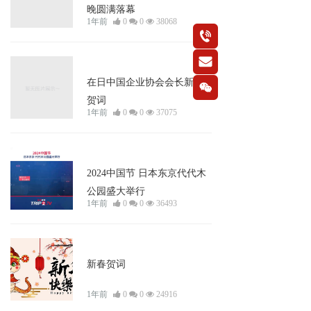
晚圆满落幕
1年前
0
0
38068
按钮
按钮
新闻资讯
在日中国企业协会会长新春
按钮
贺词
1年前
0
0
37075
视频新闻
2024中国节 日本东京代代木
公园盛大举行
1年前
0
0
36493
新闻资讯
新春贺词
1年前
0
0
24916