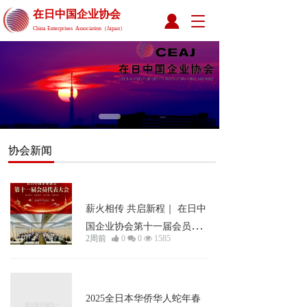
在日中国企业协会 
T
China Enterprises  Association（Japan）
o
g
g
l
e
n
a
v
i
协会新闻
g
a
t
新闻资讯
i
薪火相传 共启新程｜ 在日中
o
n
国企业协会第十一届会员代
2周前
0
0
1585
表大会成功举行
新闻资讯
2025全日本华侨华人蛇年春