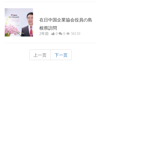
新闻资讯
在日中国企業協会役員の島
根県訪問
2年前
0
0
56110
上一页
下一页
在日中国企业协会事务局联系人
局长：徐晓璐
局长助理：林梦子
TEL：（81）03-3437-7811 
FAX：（81）03-3437-7822 
Email： ceaj@ccpit.org      
地址：〒105-0003 東京都港区西新橋2-35-2 YP
虎ノ門 8 階