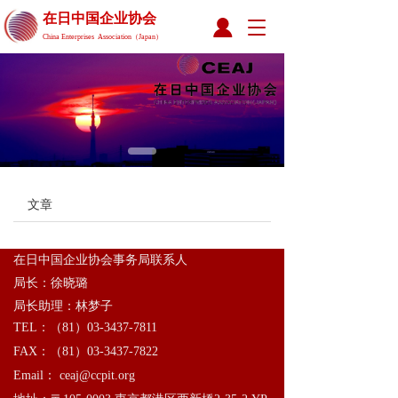
在日中国企业协会 
T
China Enterprises  Association（Japan）
o
g
g
l
e
n
a
v
i
文章
g
a
t
i
在日中国企业协会事务局联系人
o
局长：徐晓璐
n
局长助理：林梦子
TEL：（81）03-3437-7811 
FAX：（81）03-3437-7822 
Email： ceaj@ccpit.org      