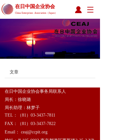
在日中国企业协会 
T
China Enterprises  Association（Japan）
o
g
g
l
e
n
a
v
i
文章
g
a
t
i
在日中国企业协会事务局联系人
o
局长：徐晓璐
n
局长助理：林梦子
TEL：（81）03-3437-7811 
FAX：（81）03-3437-7822 
Email： ceaj@ccpit.org      